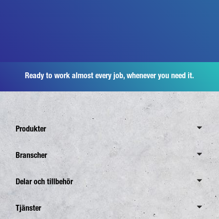
Ready to work almost every job, whenever you need it.
Produkter
Översikt Canter
Branscher
6,0 ton
Översikt branscher
Delar och tillbehör
7,5 ton
Distributionstrafik
8,55 ton
Översikt delar och tillbehör
Tjänster
Avfallsinsamling