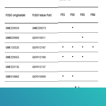
FE5
FE6
FB5
FB6
FB7
FUSO originaldel
FUSO Value Part
•
QME229333
QME229273
•
QMB220900
QQY010011
•
•
•
•
QME132525
QQY012167
•
•
•
QME229355
QQY012168
•
QME222135
QQY012137
•
•
QME016862
QQY010009