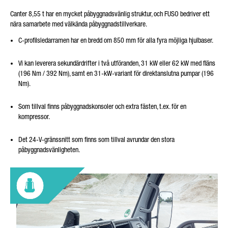
Canter 8,55 t har en mycket påbyggnadsvänlig struktur, och FUSO bedriver ett
nära samarbete med välkända påbyggnadstillverkare.
C-profilsledarramen har en bredd om 850 mm för alla fyra möjliga hjulbaser.
Vi kan leverera sekundärdrifter i två utföranden, 31 kW eller 62 kW med fläns
(196 Nm / 392 Nm), samt en 31-kW-variant för direktanslutna pumpar (196
Nm).
Som tillval finns påbyggnadskonsoler och extra fästen, t.ex. för en
kompressor.
Det 24-V-gränssnitt som finns som tillval avrundar den stora
påbyggnadsvänligheten.