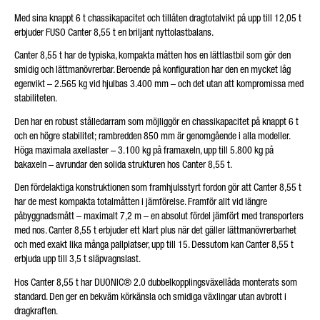
Friendly
Captcha ⇗
Med sina knappt 6 t chassikapacitet och tillåten dragtotalvikt på upp till 12,05 t
erbjuder FUSO Canter 8,55 t en briljant nyttolastbalans.
Canter 8,55 t har de typiska, kompakta måtten hos en lättlastbil som gör den
smidig och lättmanövrerbar. Beroende på konfiguration har den en mycket låg
egenvikt – 2.565 kg vid hjulbas 3.400 mm – och det utan att kompromissa med
stabiliteten.
Den har en robust stålledarram som möjliggör en chassikapacitet på knappt 6 t
och en högre stabilitet; rambredden 850 mm är genomgående i alla modeller.
Höga maximala axellaster – 3.100 kg på framaxeln, upp till 5.800 kg på
bakaxeln – avrundar den solida strukturen hos Canter 8,55 t.
Den fördelaktiga konstruktionen som framhjulsstyrt fordon gör att Canter 8,55 t
har de mest kompakta totalmåtten i jämförelse. Framför allt vid längre
påbyggnadsmått – maximalt 7,2 m – en absolut fördel jämfört med transporters
med nos. Canter 8,55 t erbjuder ett klart plus när det gäller lättmanövrerbarhet
och med exakt lika många pallplatser, upp till 15. Dessutom kan Canter 8,55 t
erbjuda upp till 3,5 t släpvagnslast.
Hos Canter 8,55 t har DUONIC
®
2.0 dubbelkopplingsväxellåda monterats som
standard. Den ger en bekväm körkänsla och smidiga växlingar utan avbrott i
dragkraften.