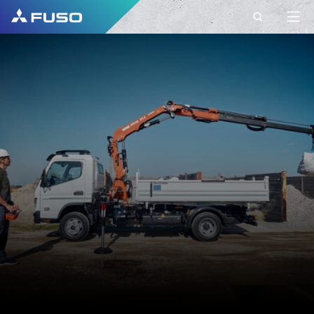
KONTAKT
FUSO EUROPE
KONTAKT
Frågor?
Skicka din förfrågan till oss via detta
kontaktformulär.
FÖRNAMN*
EFTERNAMN*