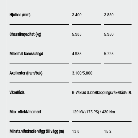
Hjulbas (mm)
3.400
3.850
Chassikapacitet (kg)
5.985
5.950
Maximal karosslängd
4.985
5.725
Axellaster (fram/bak)
3.100/5.800
Växellåda
6-Växlad dubbelkopplingsväxellåda DUON
Max. effekt/moment
129 kW (175 PS) / 430 Nm
Minsta vändradie vägg till vägg (m)
13,8
15,2