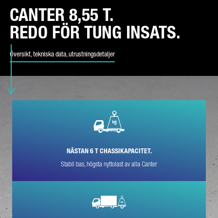
CANTER 8,55 T.
REDO FÖR TUNG INSATS.
TYP AV FÖRFRÅGAN*
Översikt, tekniska data, utrustningsdetaljer
DITT LAND*
E-POSTADRESS*
NÄSTAN 6 T CHASSIKAPACITET.
Stabil bas, högsta nyttolast av alla Canter
TELEFONNUMMER*