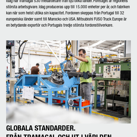
Idag har Tramagal 530 medarbetare från sju olika länder. Företaget är regionens
största arbetsgivare. Idag produceras upp till 15.000 enheter per år, och fabriken
kan när som helst utöka sin kapacitet. Fordonen skeppas från Portugal till 32
europeiska länder samt till Marocko och USA. Mitsubishi FUSO Truck Europe är
en betydande exportör och Portugals tredje största fordonstillverkare.
GLOBALA STANDARDER.