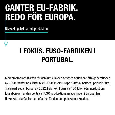
CANTER EU-FABRIK.
REDO FÖR EUROPA.
TYP AV FÖRFRÅGAN*
Utveckling, hållbarhet, produktion
DITT LAND*
I FOKUS. FUSO-FABRIKEN I
PORTUGAL.
E-POSTADRESS*
Med produktionsstarten för den aktuella och senaste serien har åtta generationer
av FUSO Canter hos Mitsubishi FUSO Truck Europe rullat av bandet i portugisiska
Tramagal sedan början av 2022. Fabriken ligger ca 150 kilometer nordost om
Lissabon och är den centrala FUSO-produktionsanläggningen i Europa; här
tillverkas alla Canter och eCanter för den europeiska marknaden.
TELEFONNUMMER*