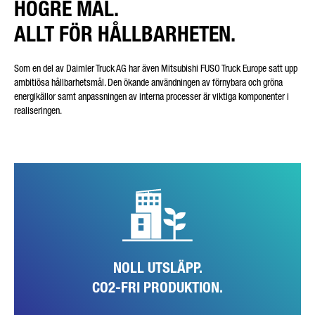
HÖGRE MÅL.
ALLT FÖR HÅLLBARHETEN.
Som en del av Daimler Truck AG har även Mitsubishi FUSO Truck Europe satt upp
ambitiösa hållbarhetsmål. Den ökande användningen av förnybara och gröna
energikällor samt anpassningen av interna processer är viktiga komponenter i
realiseringen.
Fabriken i Tramagal kunde minska sina CO2-utsläpp de gångna åren
stegvis, år 2021 med hela 50 procent jämfört med året innan. Fram
till slutet av 2022 skall FUSO ha en helt CO2-fri produktion.
NOLL UTSLÄPP.
CO2-FRI PRODUKTION.