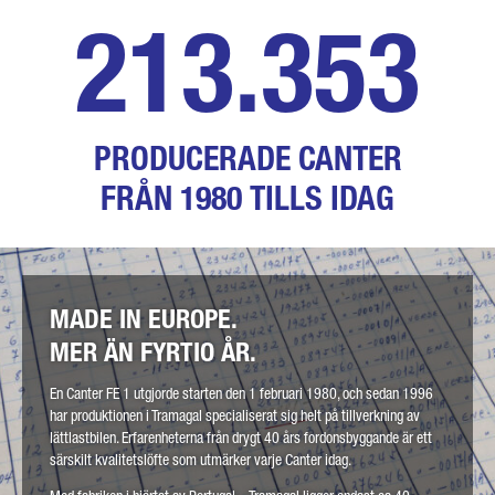
251.744
DITT MEDDELANDE (VALFRITT)
PRODUCERADE CANTER
FRÅN 1980 TILLS IDAG
* Fältet är obligatoriskt
Vi behandlar, lagrar och använder dina data omsorgsfullt
MADE IN EUROPE.
enligt lagens bestämmelser om dataskydd på basis av ditt
samtycke endast i syfte att hantera ditt ärende. Mer
MER ÄN FYRTIO ÅR.
information om behandlingen av dina personuppgifter genom
Daimler Truck AG samt detaljuppgifter om dina rättigheter
återfinns online i
dataskyddshänvisningarna
.
En Canter FE 1 utgjorde starten den 1 februari 1980, och sedan 1996
har produktionen i Tramagal specialiserat sig helt på tillverkning av
lättlastbilen. Erfarenheterna från drygt 40 års fordonsbyggande är ett
särskilt kvalitetslöfte som utmärker varje Canter idag.
Jag är inte en robot
Klicka för att verifiera