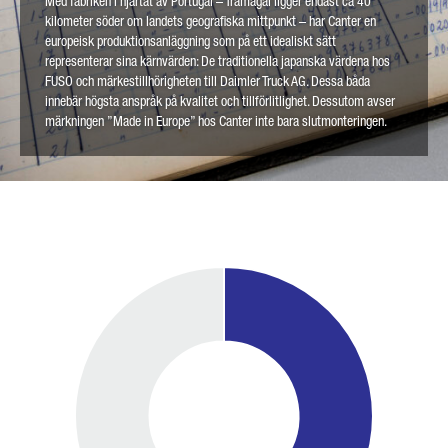
Med fabriken i hjärtat av Portugal – Tramagal ligger endast ca 40
Friendly
Captcha ⇗
kilometer söder om landets geografiska mittpunkt – har Canter en
europeisk produktionsanläggning som på ett idealiskt sätt
representerar sina kärnvärden: De traditionella japanska värdena hos
FUSO och märkestillhörigheten till Daimler Truck AG. Dessa båda
innebär högsta anspråk på kvalitet och tillförlitlighet. Dessutom avser
märkningen ”Made in Europe” hos Canter inte bara slutmonteringen.