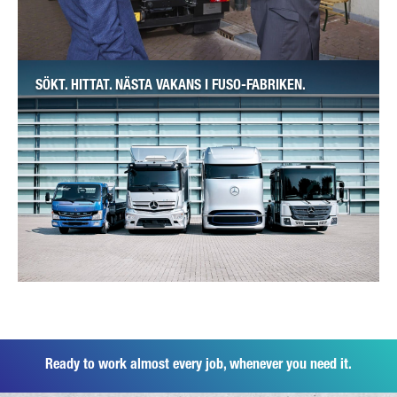
SÖKT. HITTAT. NÄSTA VAKANS I FUSO-FABRIKEN.
Ready to work almost every job, whenever you need it.