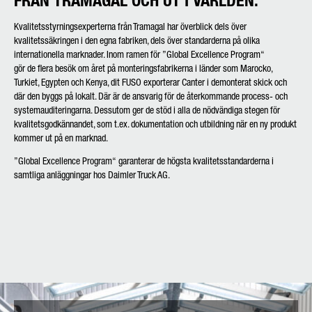
FRÅN TRAMAGAL OCH UT I VÄRLDEN.
Kvalitetsstyrningsexperterna från Tramagal har överblick dels över
kvalitetssäkringen i den egna fabriken, dels över standarderna på olika
internationella marknader. Inom ramen för ”Global Excellence Program“
gör de flera besök om året på monteringsfabrikerna i länder som Marocko,
Turkiet, Egypten och Kenya, dit FUSO exporterar Canter i demonterat skick och
där den byggs på lokalt. Där är de ansvarig för de återkommande process- och
systemauditeringarna. Dessutom ger de stöd i alla de nödvändiga stegen för
kvalitetsgodkännandet, som t.ex. dokumentation och utbildning när en ny produkt
kommer ut på en marknad.
”Global Excellence Program“ garanterar de högsta kvalitetsstandarderna i
samtliga anläggningar hos Daimler Truck AG.