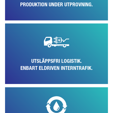
PRODUKTION UNDER UTPROVNING.
Som ett logiskt konsekvent steg, och passande på produktionen av
den helt eldrivna FUSO eCanter, ställer fabriken om hela den interna
logistik- och lagerflottan till lokalt utsläppsfria, eldrivna fordon.
UTSLÄPPSFRI LOGISTIK.
ENBART ELDRIVEN INTERNTRAFIK.
Minskningen av vattenförbrukningen är ett annat tema som man
arbetar med: En egen, ny vattenreningsanläggning behandlar mer än
60 procent av det använda vattnet och leder det tillbaka in i
produktionskretsloppet. Man har även en optimerad