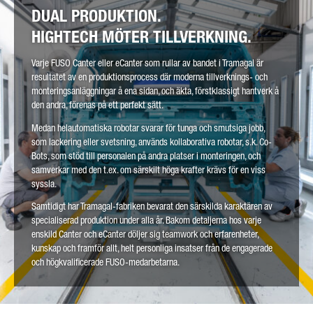
DUAL PRODUKTION.
HIGHTECH MÖTER TILLVERKNING.
Varje FUSO Canter eller eCanter som rullar av bandet i Tramagal är
resultatet av en produktionsprocess där moderna tillverknings- och
monteringsanläggningar å ena sidan, och äkta, förstklassigt hantverk å
den andra, förenas på ett perfekt sätt.
Medan helautomatiska robotar svarar för tunga och smutsiga jobb,
som lackering eller svetsning, används kollaborativa robotar, s.k. Co-
Bots, som stöd till personalen på andra platser i monteringen, och
samverkar med den t.ex. om särskilt höga krafter krävs för en viss
syssla.
Samtidigt har Tramagal-fabriken bevarat den särskilda karaktären av
specialiserad produktion under alla år. Bakom detaljerna hos varje
enskild Canter och eCanter döljer sig teamwork och erfarenheter,
kunskap och framför allt, helt personliga insatser från de engagerade
och högkvalificerade FUSO-medarbetarna.