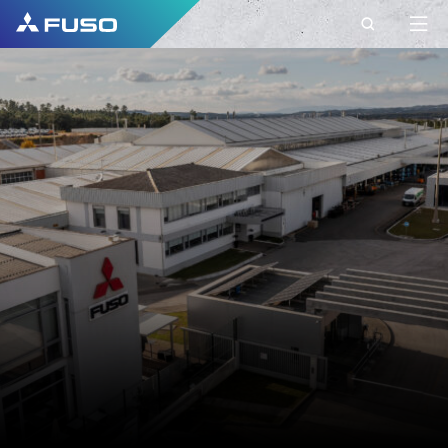
KONTAKT
FUSO EUROPE
KONTAKT
Frågor?
Skicka din förfrågan till oss via detta
kontaktformulär.
FÖRNAMN*
EFTERNAMN*