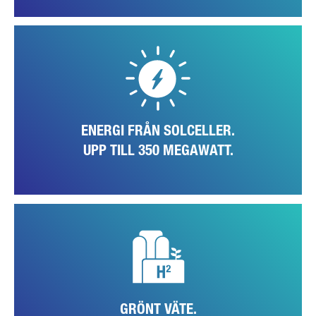
Tack vare det geografiska läget, distriktet Santarém är en av de
regioner i Portugal som har flest soltimmar, är förutsättningarna för
utvinning av solenergi i Tramagal idealiska. Idag producerar 1.200
solpaneler på halltak och andra ytor på fabriksområdet upp till 350
megawatt per år. I framtiden skall det bli upp till 600 megawatt.
ENERGI FRÅN SOLCELLER.
UPP TILL 350 MEGAWATT.
Förutom att bygga ut solcellsanläggningarna testar fabriken
teknologier för lokal produktion av grönt väte. Som lagringsmedium
för den utvunna solenergin skulle den framgent kunna ersätta
förbrukningen av naturgas successivt.
GRÖNT VÄTE.