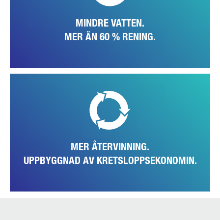
regnvattenuppsamling för hållbarare bevattning av grönytorna.
MINDRE VATTEN.
MER ÄN 60 % RENING.
Fabriken utvärderar alla möjligheter fortlöpande och aktivt för att
göra sin kretsloppsekonomi effektivare. Målet är att så långt möjligt
undvika avfall och att återanvända värdefulla material.
MER ÅTERVINNING.
UPPBYGGNAD AV KRETSLOPPSEKONOMIN.